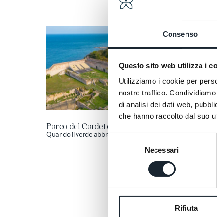
Consenso
Questo sito web utilizza i c
Utilizziamo i cookie per perso
nostro traffico. Condividiamo 
di analisi dei dati web, pubbl
che hanno raccolto dal suo uti
Parco del Cardeto
Dintorni
Parco del Cardeto
Quando il verde abbraccia il mare
Selezione
Necessari
del
consenso
Rifiuta