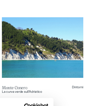
Monte Conero
Dintorni
Monte Conero
La curva verde sull’Adriatico