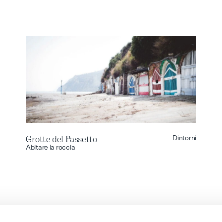
Grotte del Passetto
Dintorni
Grotte del Passetto
Abitare la roccia