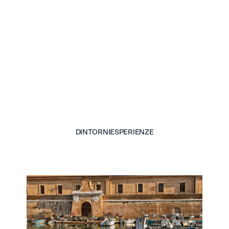
riflette le f
al Conero. C
prospettive c
Cattedrale di
mare. Dal See
le vie del ce
cominciano q
DINTORNI
ESPERIENZE
DINTORNI
ESPERIENZE