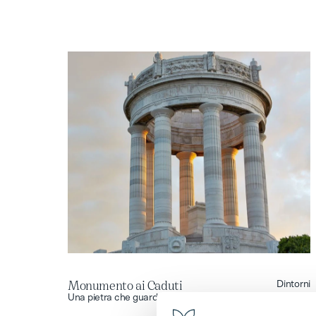
Monumento ai Caduti
Dintorni
Monumento ai Caduti
Una pietra che guarda il mare