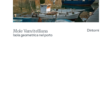
Mole Vanvitelliana
Dintorni
Mole Vanvitelliana
Isola geometrica nel porto