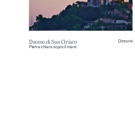
Duomo di San Ciriaco
Dintorni
Duomo di San Ciriaco
Pietra chiara sopra il mare