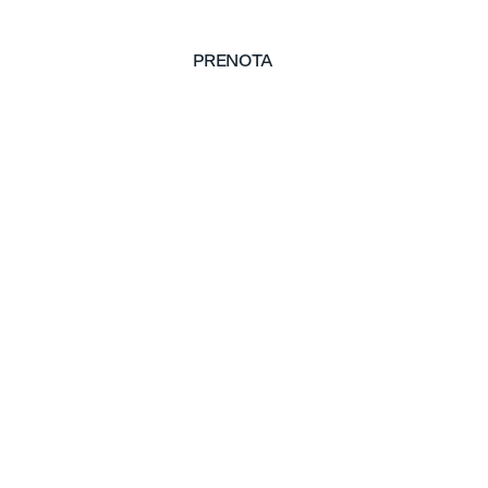
PRENOTA
PRENOTA
ttà dei due soli, tra
 del porto e cartoline
iche a strapiombo
e.
nella città, si insinua tra i moli,