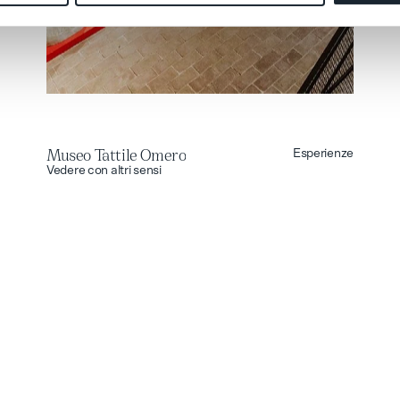
Museo Tattile Omero
Esperienze
Museo Tattile Omero
Vedere con altri sensi