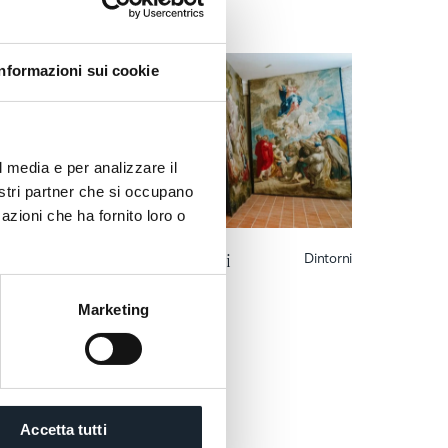
Informazioni sui cookie
l media e per analizzare il
nostri partner che si occupano
azioni che ha fornito loro o
Pinacoteca Francesco Podesti
Dintorni
Pinacoteca Francesco Podesti
Tiziano e Crivelli in pieno centro
Marketing
Accetta tutti