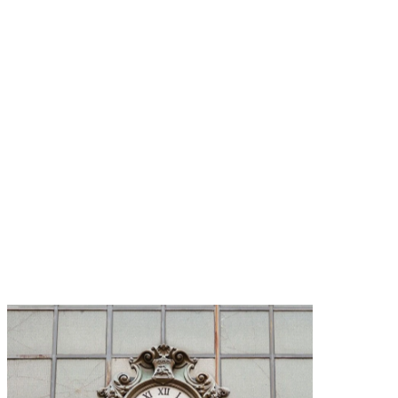
acciate, accompagna lo sguardo fino
ammini tra stratificazioni romane e
ontemporanee, tra il profilo della
 San Ciriaco e il respiro aperto del
Port tutto è vicino: il porto antico,
ntro, l’orizzonte blu. Le esperienze
ui.