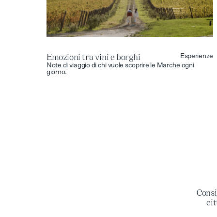
Emozioni tra vini e borghi
Esperienze
Emozioni tra vini e borghi
Note di viaggio di chi vuole scoprire le Marche ogni
giorno.
Consi
cit