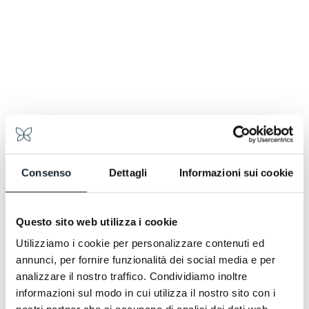
Siamo abituati ad ospitare showcase, esposizioni,
workshop, training: i nostri ambienti si trasformano, si
aprono, si adattano all’idea che vuoi raccontare. Ogni
dettaglio viene costruito attorno al contenuto, non il
contrario.
E se l’evento deve svolgersi altrove, portiamo noi
l’esperienza. Organizziamo catering presso la tua
Consenso
Dettagli
Informazioni sui cookie
sede o nella location che scegli, con la stessa cura, la
stessa identità, la stessa precisione.
Che sia qui o fuori, l’obiettivo resta uno: creare un
Questo sito web utilizza i cookie
SEEPORT FOR BUSINESS
contesto che valorizzi ciò che stai presentando.
SEEPORT FOR BUSINESS
Utilizziamo i cookie per personalizzare contenuti ed
annunci, per fornire funzionalità dei social media e per
analizzare il nostro traffico. Condividiamo inoltre
informazioni sul modo in cui utilizza il nostro sito con i