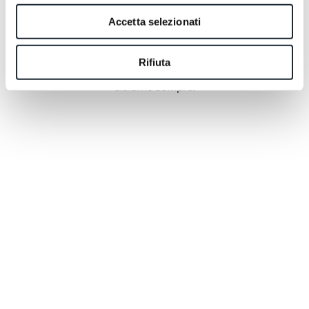
scelte che cambiano il modo in cui vivi il soggiorno: il
Accetta selezionati
risveglio, il riposo, l’atmosfera della stanza, la qualità
del tempo. Al SeePort le coccole non sono eccessi,
ma attenzioni pensate per farti sentire nel posto
Rifiuta
giusto, con il ritmo giusto. Feel you belong, come
diciamo sempre.