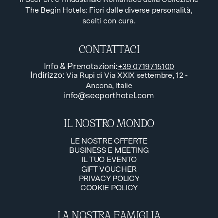
The Begin Hotels: Fiori dalle diverse personalità,
scelti con cura.
CONTATTACI
Info & Prenotazioni
:
+39 0719715100
Indirizzo
:
Via Rupi di Via XXIX settembre, 12 -
Ancona, Italie
info@seeporthotel.com
IL NOSTRO MONDO
LE NOSTRE OFFERTE
BUSINESS E MEETING
LE NOSTRE OFFERTE
IL TUO EVENTO
BUSINESS E MEETING
GIFT VOUCHER
IL TUO EVENTO
PRIVACY POLICY
GIFT VOUCHER
COOKIE POLICY
PRIVACY POLICY
COOKIE POLICY
LA NOSTRA FAMIGLIA