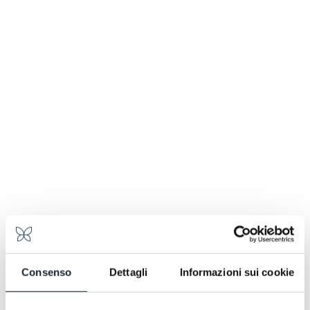
La mattina presto sale dalla cucina un profumo di
boulangerie, come quando a Parigi sfornano i
croissant e le torte.
Ed è proprio seguendo l’antica ricetta francese con il
pregiato Burro d’Isigny che la nostra Pastry Chef
Francesca prepara ogni mattina cornetti alla crema,
al cioccolato, al pistacchio, pain au chocolat, trecce
alla crema con frutta, torta di carote, torta al
cioccolato, solo per citare alcune delizie.
Consenso
Dettagli
Informazioni sui cookie
I maritozzi con la panna, quelli invece, sono propri
della tradizione italiana. Preparati al momento. Come