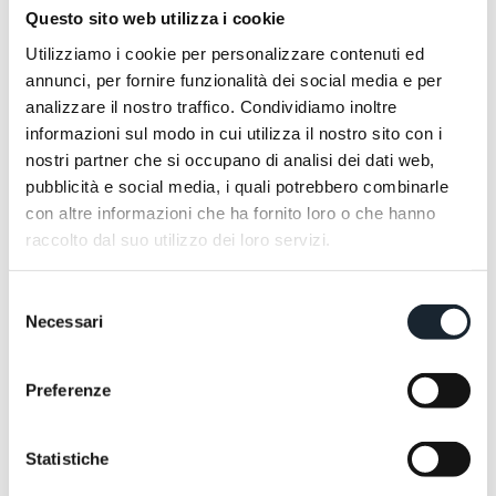
del resto tutta la nostra parte salata: dalle uova nelle
Questo sito web utilizza i cookie
sue mille varianti al bacon, Francesca, dalla nostra
cucina a vista, ha una coccola e un sorriso per tutti.
Utilizziamo i cookie per personalizzare contenuti ed
Provare per credere.
annunci, per fornire funzionalità dei social media e per
analizzare il nostro traffico. Condividiamo inoltre
informazioni sul modo in cui utilizza il nostro sito con i
nostri partner che si occupano di analisi dei dati web,
pubblicità e social media, i quali potrebbero combinarle
con altre informazioni che ha fornito loro o che hanno
raccolto dal suo utilizzo dei loro servizi.
Selezione
Necessari
del
consenso
Preferenze
Statistiche