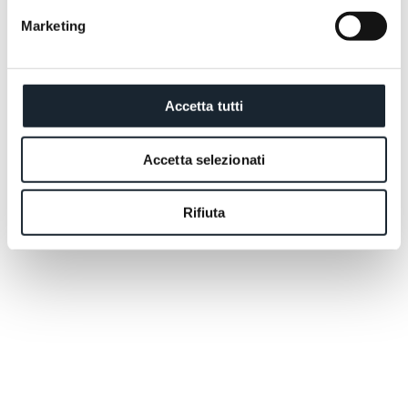
Marketing
Accetta tutti
Accetta selezionati
Rifiuta
Standard Room
Standard Room
Minimal avvolgente