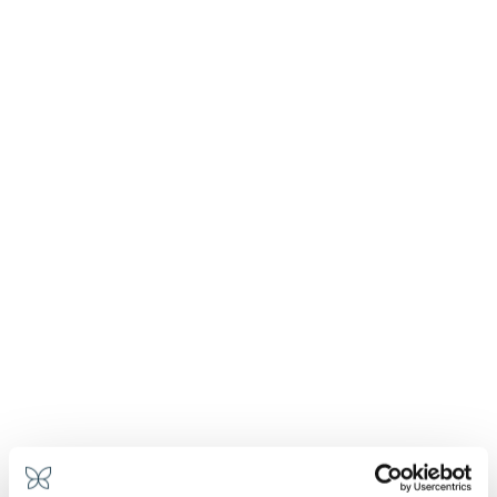
Früh am Morgen steigt aus der Küche ein
Bäckereiduft auf, wie wenn in Paris Croissants und
Kuchen aus dem Ofen kommen.
Nach dem alten französischen Rezept mit der edlen
Isigny-Butter bereitet unsere Konditorin Francesca
jeden Morgen frisch gefüllte Cornetti mit Creme,
Schokolade und Pistazien, Pain au Chocolat, Sahne-
und Fruchtzöpfe, Karottenkuchen und
Schokoladenkuchen zu, um nur einige Köstlichkeiten