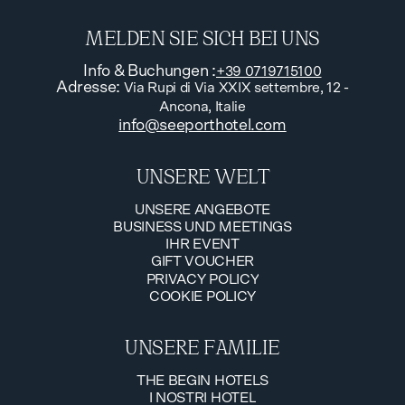
MELDEN SIE SICH BEI UNS
Info & Buchungen
:
+39 0719715100
Adresse
:
Via Rupi di Via XXIX settembre, 12 -
Ancona, Italie
info@seeporthotel.com
UNSERE WELT
UNSERE ANGEBOTE
BUSINESS UND MEETINGS
UNSERE ANGEBOTE
IHR EVENT
BUSINESS UND MEETINGS
GIFT VOUCHER
IHR EVENT
PRIVACY POLICY
GIFT VOUCHER
COOKIE POLICY
PRIVACY POLICY
COOKIE POLICY
UNSERE FAMILIE
THE BEGIN HOTELS
I NOSTRI HOTEL
THE BEGIN HOTELS