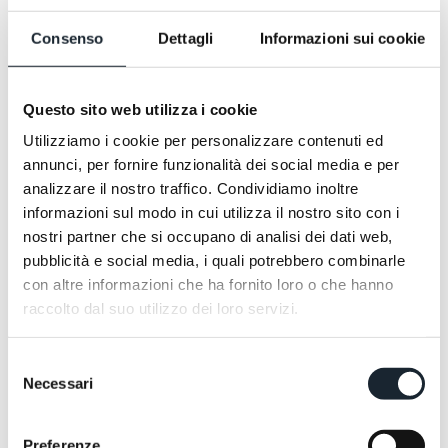
zu nennen.
Die Maritozzi mit Sahne hingegen sind ganz und gar
Consenso
Dettagli
Informazioni sui cookie
italienisch. Auf Bestellung. Wie auch alles aus
unserem herzhaften Bereich: von Eiern in tausend
Variationen bis zu Bacon. Francesca, aus unserer
Questo sito web utilizza i cookie
offenen Küche heraus, hat für alle eine herzliche
Utilizziamo i cookie per personalizzare contenuti ed
Geste und ein Lächeln. Probieren geht über
annunci, per fornire funzionalità dei social media e per
Studieren.
analizzare il nostro traffico. Condividiamo inoltre
informazioni sul modo in cui utilizza il nostro sito con i
nostri partner che si occupano di analisi dei dati web,
pubblicità e social media, i quali potrebbero combinarle
con altre informazioni che ha fornito loro o che hanno
raccolto dal suo utilizzo dei loro servizi.
Selezione
Necessari
del
consenso
Preferenze