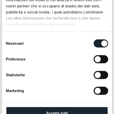
Wirkstoffe aus den Pharmakopöen der Welt aus und
nostri partner che si occupano di analisi dei dati web,
verpflichten sich zu wirksamen, natürlichen und
pubblicità e social media, i quali potrebbero combinarle
sensorischen Kosmetika.
con altre informazioni che ha fornito loro o che hanno
raccolto dal suo utilizzo dei loro servizi.
Selezione
Necessari
del
consenso
Preferenze
Statistiche
Marketing
Accetta tutti