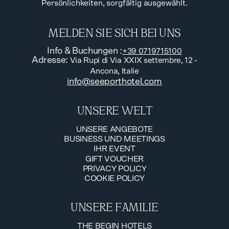
Persönlichkeiten, sorgfältig ausgewählt.
MELDEN SIE SICH BEI UNS
Info & Buchungen
:
+39 0719715100
Adresse
:
Via Rupi di Via XXIX settembre, 12 -
Ancona, Italie
info@seeporthotel.com
UNSERE WELT
UNSERE ANGEBOTE
BUSINESS UND MEETINGS
UNSERE ANGEBOTE
IHR EVENT
BUSINESS UND MEETINGS
GIFT VOUCHER
IHR EVENT
PRIVACY POLICY
GIFT VOUCHER
COOKIE POLICY
PRIVACY POLICY
COOKIE POLICY
UNSERE FAMILIE
THE BEGIN HOTELS