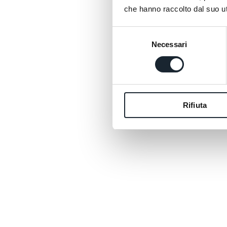
che hanno raccolto dal suo uti
Selezione
Necessari
del
consenso
Rifiuta