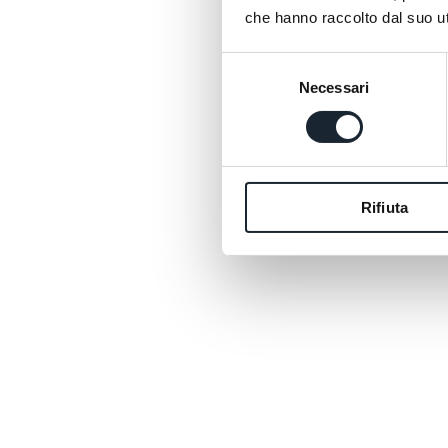
che hanno raccolto dal suo uti
Selezione
Necessari
del
consenso
Rifiuta