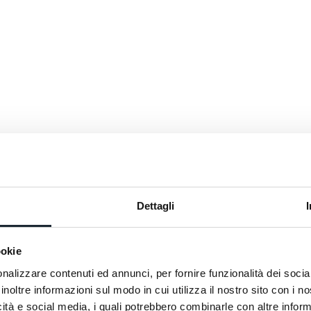
Hafenwasser 
18. Jahrhunde
wurde als Laz
und des Wart
auf dem See
Schwelle, no
war. Ihre Fün
künstliche I
Festland ver
Innenhof. Ri
gleichmäßig
Schatten zei
Dettagli
ookie
nalizzare contenuti ed annunci, per fornire funzionalità dei socia
inoltre informazioni sul modo in cui utilizza il nostro sito con i 
icità e social media, i quali potrebbero combinarle con altre inform