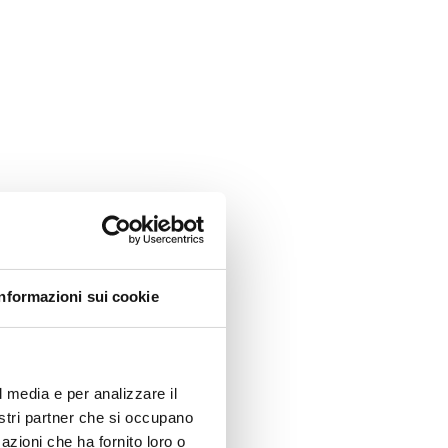
hängt. Die Mole Vanvitelliana, im
rt von Luigi Vanvitelli entworfen,
arett erbaut. Ein Ort der Kontrolle
ens für Männer und Waren, die
weg ankamen. Eine sanitäre
ch bevor sie eine architektonische
feckform ist streng. Rational. Eine
nsel, durch eine Brücke mit dem
bunden. Im Inneren ein großer
ngsum Arkaden, die einen
en Rhythmus aus Bögen und
chnen.
Informazioni sui cookie
l media e per analizzare il
nostri partner che si occupano
azioni che ha fornito loro o