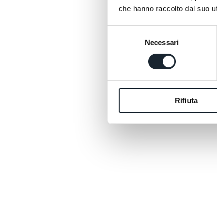
che hanno raccolto dal suo uti
Selezione
Necessari
del
consenso
Rifiuta