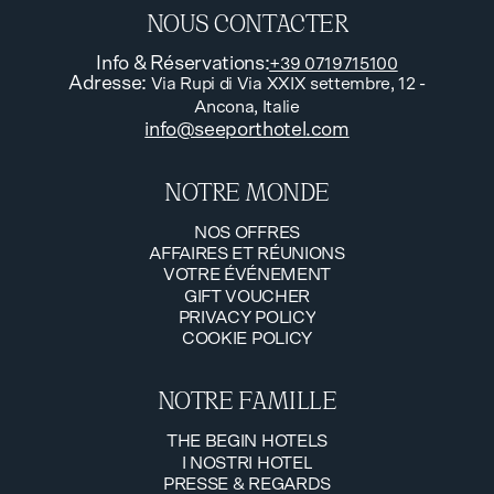
NOUS CONTACTER
Info & Réservations
:
+39 0719715100
Adresse
:
Via Rupi di Via XXIX settembre, 12 -
Ancona, Italie
info@seeporthotel.com
NOTRE MONDE
NOS OFFRES
AFFAIRES ET RÉUNIONS
NOS OFFRES
VOTRE ÉVÉNEMENT
AFFAIRES ET RÉUNIONS
GIFT VOUCHER
VOTRE ÉVÉNEMENT
PRIVACY POLICY
GIFT VOUCHER
COOKIE POLICY
PRIVACY POLICY
COOKIE POLICY
NOTRE FAMILLE
THE BEGIN HOTELS
I NOSTRI HOTEL
THE BEGIN HOTELS
PRESSE & REGARDS
I NOSTRI HOTEL