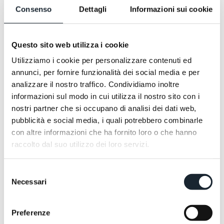
Consenso
Dettagli
Informazioni sui cookie
Questo sito web utilizza i cookie
Utilizziamo i cookie per personalizzare contenuti ed
annunci, per fornire funzionalità dei social media e per
analizzare il nostro traffico. Condividiamo inoltre
informazioni sul modo in cui utilizza il nostro sito con i
nostri partner che si occupano di analisi dei dati web,
pubblicità e social media, i quali potrebbero combinarle
con altre informazioni che ha fornito loro o che hanno
raccolto dal suo utilizzo dei loro servizi.
Le Mystique.
Niché dans le vert du Parco del Conero, à deux pas
Selezione
des eaux cristallines. Un endroit où décrocher et se
Necessari
del
retrouver, simplement en écoutant le bruit apaisant
consenso
des frondaisons et le chant des cigales. Encore mieux
avec un cocktail au bord de la piscine ou un massage
Preferenze
dans le Private Spa.
SEEBAY HOTEL