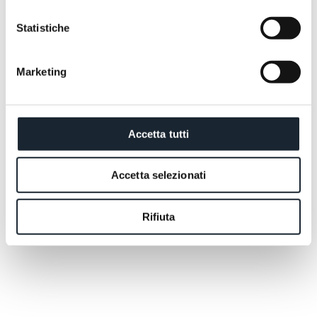
SEEBAY HOTEL
Statistiche
Marketing
Accetta tutti
Accetta selezionati
Rifiuta
Le Classique.
Des atmosphères feutrées et une élégance
intemporelle. L'un des premiers hôtels de la ville, dans
sa rue la plus littéraire, face à la librairie de Saba et
en face de l'immeuble où Joyce a écrit quelques
chapitres de l'Ulysse. Nous l'avons entièrement