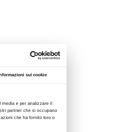
istoires qu'il traverse. Le
est pas seulement une forme
e : c'est un point d'observation
r ce que la mer a signifié pour cette
uit dans les années 1920, son plan
voque l'idée de complétude et de
nvitant le regard à embrasser
port jusqu'à la côte haute.
Informazioni sui cookie
l media e per analizzare il
nostri partner che si occupano
azioni che ha fornito loro o