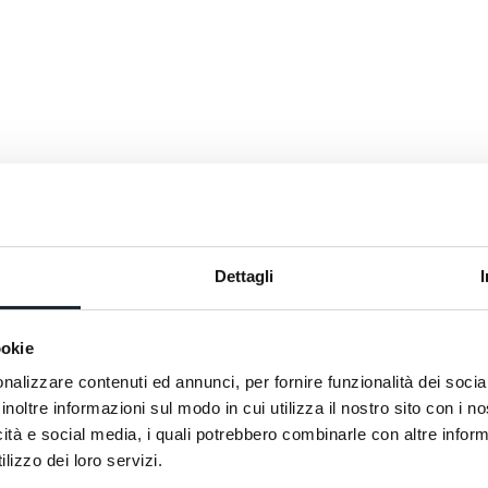
le poids des h
monument n'
architectural
privilégié su
ville. Constr
circulaire é
continuité, i
l'horizon du 
Dettagli
ookie
nalizzare contenuti ed annunci, per fornire funzionalità dei socia
inoltre informazioni sul modo in cui utilizza il nostro sito con i 
icità e social media, i quali potrebbero combinarle con altre inform
lizzo dei loro servizi.