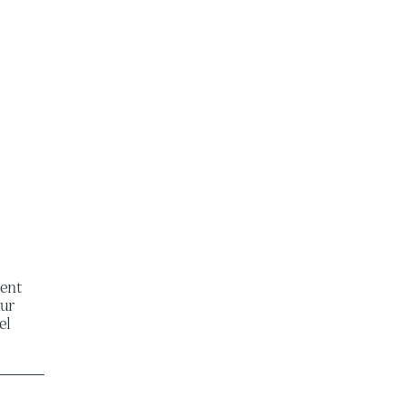
vent
our
el