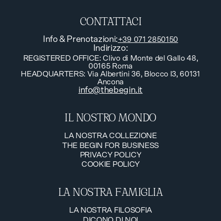
CONTATTACI
Info & Prenotazioni
:
+39 071 2850150
Indirizzo
:
REGISTERED OFFICE: Clivo di Monte del Gallo 48,
00165 Roma
HEADQUARTERS: Via Albertini 36, Blocco I3, 60131
Ancona
info@thebegin.it
IL NOSTRO MONDO
LA NOSTRA COLLEZIONE
THE BEGIN FOR BUSINESS
LA NOSTRA COLLEZIONE
PRIVACY POLICY
THE BEGIN FOR BUSINESS
COOKIE POLICY
PRIVACY POLICY
COOKIE POLICY
LA NOSTRA FAMIGLIA
LA NOSTRA FILOSOFIA
DICONO DI NOI
LA NOSTRA FILOSOFIA