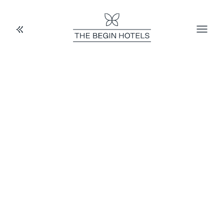
Siamo un gruppo sempre in evoluzione
- è vero – del resto, ci chiamiamo The
Begin proprio per questo.
Ma ci sono alcune cose che, per noi, non
cambieranno mai. Semplicemente perché ci
crediamo. Fin dal primo giorno in cui siamo nati.