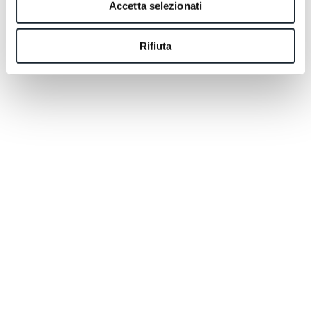
Accetta selezionati
Rifiuta
Non noleggiamo Ferrari. Usciamo all'alba in sup.
Andiamo di notte con lo chef all'asta del pesce.
Conosciamo il nome del pescatore che è nato in baia
e non ha mai avuto motivo di andarsene. Per noi il
lusso è questo: accesso - non a ciò che si compra, ma
a ciò che non si trova. Al tempo, alla lentezza, a
quell'ora di mattina in cui il mondo è ancora solo tuo.
Le nostre atmosfere non urlano. Avvolgono. Si
integrano con il territorio fino a diventarne parte,