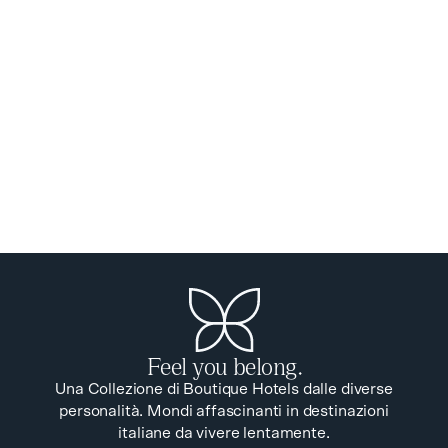
avanti senza dimenticare da dove viene. Siamo Made
in Italy nel senso più autentico del termine: non una
bandiera da sventolare, ma un modo di fare le cose
con cura, con gusto, con quell'eleganza genuina che
non ha bisogno di spiegarsi. Non siamo vintage. La
patina del tempo ci piace quando porta con sé
qualcosa, non quando diventa costume e racconto
vuoto. Per questo, le nostre atmosfere, nel loro
essere ovattate, si posizionano fuori dal tempo. Pur
rimanendo perfettamente nel Qui e Ora.
Feel you belong.
Una Collezione di Boutique Hotels dalle diverse
personalità. Mondi affascinanti in destinazioni
italiane da vivere lentamente.