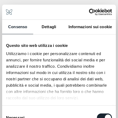
Consenso
Dettagli
Informazioni sui cookie
Questo sito web utilizza i cookie
Utilizziamo i cookie per personalizzare contenuti ed
annunci, per fornire funzionalità dei social media e per
Fiori dalle diverse personalità, scelti con cura, lontano
dai soliti sentieri battuti. Non una catena di alberghi,
analizzare il nostro traffico. Condividiamo inoltre
ma una collezione di pezzi unici, ognuno con il suo
informazioni sul modo in cui utilizza il nostro sito con i
carattere. Perché sì, i nostri hotel non sono solo un
nostri partner che si occupano di analisi dei dati web,
posto in cui dormire, ma piccoli mondi da vivere.
pubblicità e social media, i quali potrebbero combinarle
SCOPRI THE BEGIN HOTELS
con altre informazioni che ha fornito loro o che hanno
SCOPRI THE BEGIN HOTELS
raccolto dal suo utilizzo dei loro servizi.
Selezione
Necessari