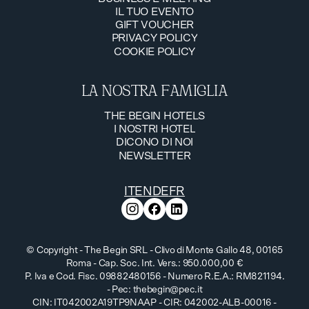
IL TUO EVENTO
BUSINESS E MEETING
GIFT VOUCHER
IL TUO EVENTO
PRIVACY POLICY
GIFT VOUCHER
COOKIE POLICY
PRIVACY POLICY
COOKIE POLICY
LA NOSTRA FAMIGLIA
THE BEGIN HOTELS
I NOSTRI HOTEL
THE BEGIN HOTELS
DICONO DI NOI
I NOSTRI HOTEL
NEWSLETTER
DICONO DI NOI
NEWSLETTER
IT
EN
DE
FR
© Copyright - The Begin SRL - Clivo di Monte Gallo 48, 00165
Roma - Cap. Soc. Int. Vers.: 950.000,00 €
P. Iva e Cod. Fisc. 09882480156 - Numero R.E.A.: RM821194.
- Pec:
thebegin@pec.it
CIN: IT042002A19TP9NAAP - CIR: 042002-ALB-00016 -