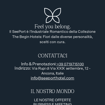
Feel you belong.
Il SeePort è l'Industriale Romantico della Collezione
The Begin Hotels: Fiori dalle diverse personalità,
scelti con cura.
CONTATTACI
Info & Prenotazioni
:
+39 0719715100
Indirizzo
:
Via Rupi di Via XXIX settembre, 12 -
Ancona, Italie
info@seeporthotel.com
IL NOSTRO MONDO
LE NOSTRE OFFERTE
BUSINESS E MEETING
LE NOSTRE OFFERTE