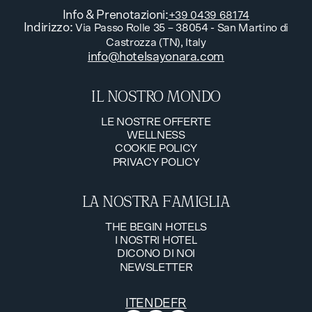
Info & Prenotazioni
:
+39 0439 68174
Indirizzo
:
Via Passo Rolle 35 – 38054 - San Martino di
Castrozza (TN), Italy
info@hotelsayonara.com
IL NOSTRO MONDO
LE NOSTRE OFFERTE
WELLNESS
LE NOSTRE OFFERTE
COOKIE POLICY
WELLNESS
PRIVACY POLICY
COOKIE POLICY
PRIVACY POLICY
LA NOSTRA FAMIGLIA
THE BEGIN HOTELS
I NOSTRI HOTEL
THE BEGIN HOTELS
DICONO DI NOI
I NOSTRI HOTEL
NEWSLETTER
DICONO DI NOI
NEWSLETTER
IT
EN
DE
FR