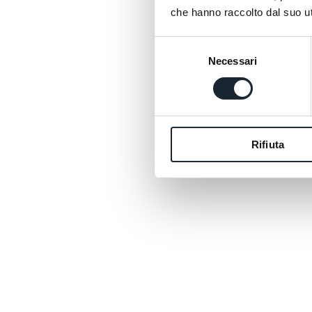
che hanno raccolto dal suo uti
Selezione
Necessari
del
consenso
Rifiuta