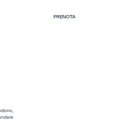
PRENOTA
PRENOTA
endono,
 andare