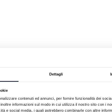
nche qui. Nella nostra Gym
re, ritrovare energia prima
a di un buon calice di vino a
Dettagli
ookie
nalizzare contenuti ed annunci, per fornire funzionalità dei socia
inoltre informazioni sul modo in cui utilizza il nostro sito con i 
icità e social media, i quali potrebbero combinarle con altre inform