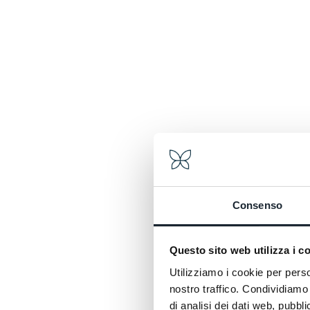
bisogno di muoversi a
puoi allenarti, scarica
di tornare fuori o prim
cena.
FITNESS GYM
FITNESS GYM
Consenso
Questo sito web utilizza i c
Utilizziamo i cookie per perso
nostro traffico. Condividiamo 
di analisi dei dati web, pubbl