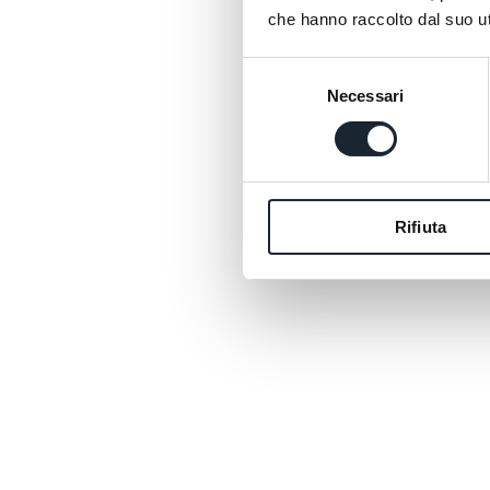
che hanno raccolto dal suo uti
Selezione
Necessari
del
consenso
Rifiuta