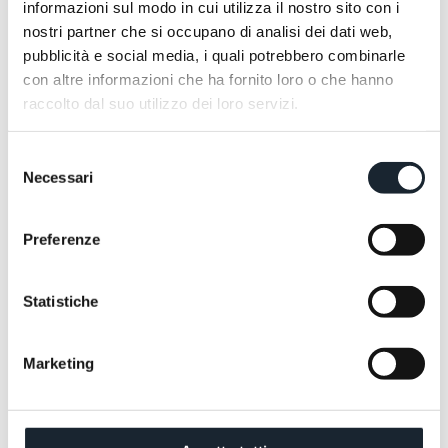
informazioni sul modo in cui utilizza il nostro sito con i
Besser zu zweit, definitiv. Derselbe Rhythmus,
nostri partner che si occupano di analisi dei dati web,
dieselbe Wärme, ein Raum, der zum Komplizen wird
pubblicità e social media, i quali potrebbero combinarle
und die Wahrnehmung verändert. Hier wird die
con altre informazioni che ha fornito loro o che hanno
Entspannung wirklich geteilt. Und wird etwas etwas
raccolto dal suo utilizzo dei loro servizi.
Lebendiges, weniger Vorhersehbares. Spezieller, kurz
gesagt.
UNSER SPA-MENÜ
UNSER SPA-MENÜ
Selezione
Necessari
del
consenso
Preferenze
Statistiche
Marketing