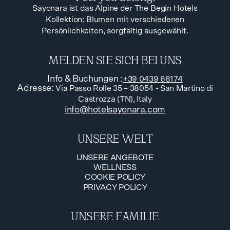
Sayonara ist das Alpine der The Begin Hotels
Kollektion: Blumen mit verschiedenen
Persönlichkeiten, sorgfältig ausgewählt.
MELDEN SIE SICH BEI UNS
Info & Buchungen
:
+39 0439 68174
Adresse
:
Via Passo Rolle 35 – 38054 - San Martino di
Castrozza (TN), Italy
info@hotelsayonara.com
UNSERE WELT
UNSERE ANGEBOTE
WELLNESS
UNSERE ANGEBOTE
COOKIE POLICY
WELLNESS
PRIVACY POLICY
COOKIE POLICY
PRIVACY POLICY
UNSERE FAMILIE