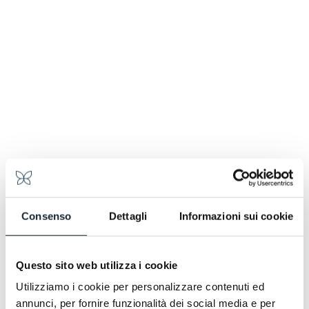
Morgenlandschaft: weiche Kuchen, duftende Torten,
Alpe Pragas Marmeladen, die von in der Höhe
geerntetem Obst erzählen, Mieli Thun Honige, die
alpine Blüten auf den Tisch bringen, vom zarten
Akazien- über den tieferen Kastanienhonig bis zum
Wildblumenhonig, der nach Sommerwiese duftet.
Dann rustikales Brot, heimische Käsesorten, dünn
aufgeschnittener Speck, frisch zubereitete Eier.
Joghurt, frisches Obst, Säfte. Es ist der erste
Moment des Tages, in dem der Berg wirklich zu
spüren ist. Eine Einladung, lange zu bleiben, zu lesen,
eine Wanderung zu planen oder sich vor dem
Ausgehen ein paar Stunden im Spa zu gönnen.
Consenso
Dettagli
Informazioni sui cookie
Questo sito web utilizza i cookie
Utilizziamo i cookie per personalizzare contenuti ed
annunci, per fornire funzionalità dei social media e per