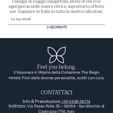
Consigli di viaggio inaspettati, storie di chi vive
ogni giorno nelle nostre città e, soprattutto, offerte
per viaggiare in Italia in tutta la nostra collezione.
ISCRIVITI
ISCRIVITI
Feel you belong.
Il Sayonara è l'Alpino della Collezione The Begin
Hotels: Fiori dalle diverse personalità, scelti con cura.
CONTATTACI
Info & Prenotazioni
:
+39 0439 68174
Indirizzo
:
Via Passo Rolle 35 – 38054 - San Martino di
Castrozza (TN), Italy