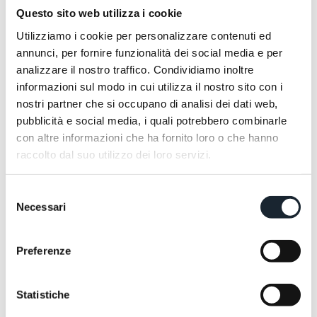
Questo sito web utilizza i cookie
Utilizziamo i cookie per personalizzare contenuti ed
annunci, per fornire funzionalità dei social media e per
analizzare il nostro traffico. Condividiamo inoltre
informazioni sul modo in cui utilizza il nostro sito con i
nostri partner che si occupano di analisi dei dati web,
pubblicità e social media, i quali potrebbero combinarle
con altre informazioni che ha fornito loro o che hanno
raccolto dal suo utilizzo dei loro servizi.
Selezione
Necessari
del
Una notte in più
consenso
Una notte in più
Prenota con almeno 30 giorni di anticipo un soggiorno di 6 notti,
Preno
Preferenze
la settima è gratuita.
Statistiche