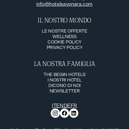
info@hotelsayonara.com
IL NOSTRO MONDO
LE NOSTRE OFFERTE
WELLNESS
LE NOSTRE OFFERTE
COOKIE POLICY
WELLNESS
PRIVACY POLICY
COOKIE POLICY
PRIVACY POLICY
LA NOSTRA FAMIGLIA
THE BEGIN HOTELS
I NOSTRI HOTEL
THE BEGIN HOTELS
DICONO DI NOI
I NOSTRI HOTEL
NEWSLETTER
DICONO DI NOI
NEWSLETTER
IT
EN
DE
FR