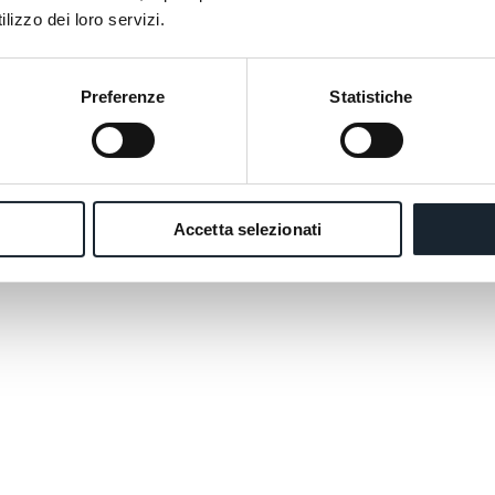
lizzo dei loro servizi.
 di San Martino dominano l’orizzonte con profili netti. Cime vert
 chiare. Un paesaggio che alterna dolcezza e imponenza.
 calma amplifica la verticalità delle rocce. Il cielo si moltiplica.
Preferenze
Statistiche
 diffonde.
 ama la fotografia, il Lago di Calaita è uno dei punti panoramici
ivi della zona del Primiero.
Accetta selezionati