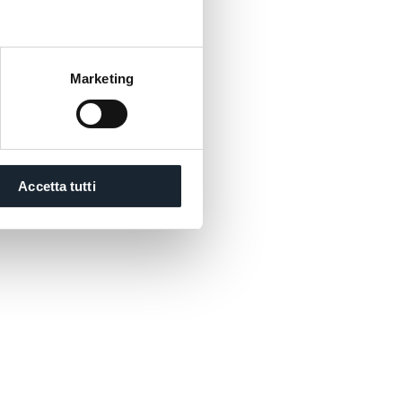
icali.
 La
Marketing
 più
Accetta tutti