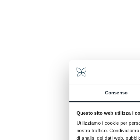
La str
Silenzi
Calaita
percor
Prima u
Il lago
la nat
il bos
E quand
viva.
Non è 
Si camm
sentie
Consenso
rilass
D’estat
e dell’
Questo sito web utilizza i c
profond
Utilizziamo i cookie per perso
In inve
nostro traffico. Condividiamo 
silenzi
di analisi dei dati web, pubbl
coeren