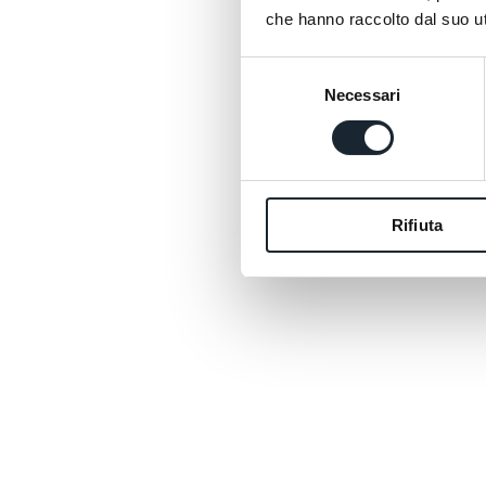
che hanno raccolto dal suo uti
Le Pale
Pareti
Selezione
L’acqua
Necessari
del
luce si
consenso
Per chi
suggest
Rifiuta