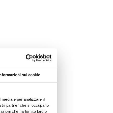
.
 Lago di
ssere
.
en. Ma
no con
rafica.
cie
Informazioni sui cookie
l legno
, verdi
l media e per analizzare il
a. Il
nostri partner che si occupano
azioni che ha fornito loro o