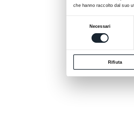
che hanno raccolto dal suo uti
Selezione
Necessari
del
consenso
Rifiuta