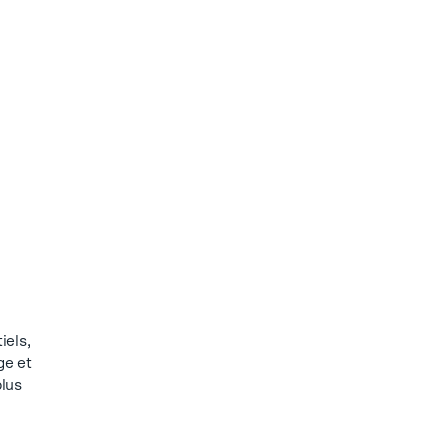
iels,
ge et
plus