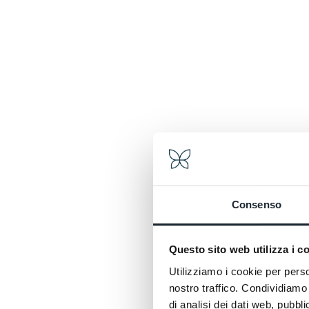
Consenso
Questo sito web utilizza i c
Le retour a un parfum précis. Chaque après-midi
Utilizziamo i cookie per perso
sucré et salé, simple et authentique, pour vous 
nostro traffico. Condividiamo 
spa ou l'apéritif. Une pause qui a le goût d’une 
di analisi dei dati web, pubbl