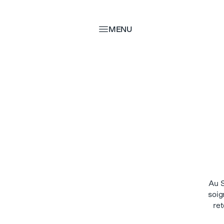
MENU
MENU
Au S
soig
ret