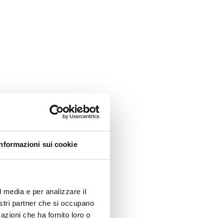
Informazioni sui cookie
Les pistes sont proches de nous. L'arrêt encore
plus : juste sur le parvis devant l'hôtel. Les
remontées Tognola sont à 400m, Pra delle
Nasse et Ces à 1km, Colverde-Rosetta à 1,4km,
l media e per analizzare il
Passo Rolle à 14km. Avec votre carte ski-bus,
nostri partner che si occupano
vous vous déplacez confortablement entre
azioni che ha fornito loro o
remontées et village, sans penser à la voiture.