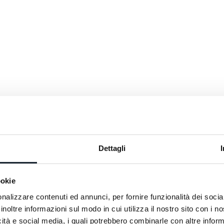
Dettagli
ookie
 vous attend un goûter
nalizzare contenuti ed annunci, per fornire funzionalità dei socia
arrêter un moment avant le
inoltre informazioni sul modo in cui utilizza il nostro sito con i 
maison de montagne.
icità e social media, i quali potrebbero combinarle con altre inform