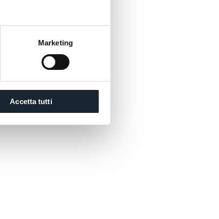
Monter, descendre, skier. Tout devient plus
léger.
Marketing
Accetta tutti
èreté, même le soir. Billard, baby-foot et ping-
tager un défi, un rire, un moment différent de
Parce que la montagne, c'est aussi du plaisir, pas
 silence.