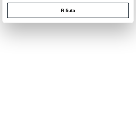
Rifiuta
We are always available to answer your questions
and help you design your journey together.
REQUEST A QUOTE
BOOK NOW
REQUEST A QUOTE
BOOK NOW