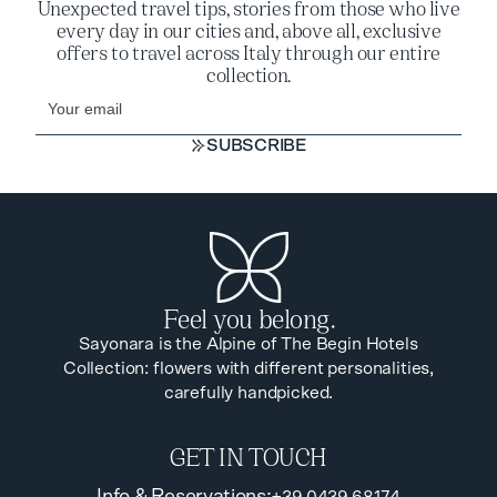
Unexpected travel tips, stories from those who live
every day in our cities and, above all, exclusive
offers to travel across Italy through our entire
collection.
SUBSCRIBE
SUBSCRIBE
Feel you belong.
Sayonara is the Alpine of The Begin Hotels
Collection: flowers with different personalities,
carefully handpicked.
GET IN TOUCH