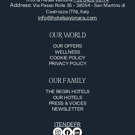
Info & Reservations
:
+39 0439 68174
Address
:
Via Passo Rolle 35 – 38054 - San Martino di
Castrozza (TN), Italy
info@hotelsayonara.com
OUR WORLD
OUR OFFERS
WELLNESS
OUR OFFERS
COOKIE POLICY
WELLNESS
PRIVACY POLICY
COOKIE POLICY
PRIVACY POLICY
OUR FAMILY
THE BEGIN HOTELS
OUR HOTELS
THE BEGIN HOTELS
PRESS & VOICES
OUR HOTELS
NEWSLETTER
PRESS & VOICES
NEWSLETTER
IT
EN
DE
FR