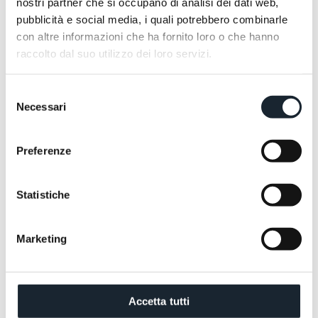
nostri partner che si occupano di analisi dei dati web,
pubblicità e social media, i quali potrebbero combinarle
con altre informazioni che ha fornito loro o che hanno
raccolto dal suo utilizzo dei loro servizi.
Selezione
Necessari
del
consenso
Preferenze
Wir stehen Ihnen jederzeit zur Verfügung, um Ihre
Fragen zu beantworten und Ihr Reiseerlebnis
Statistiche
gemeinsam zu gestalten.
ANGEBOT ANFORDERN
JETZT BUCHEN
ANGEBOT ANFORDERN
JETZT BUCHEN
Marketing
Accetta tutti