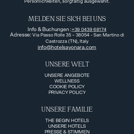
Persönlichkeiten, sorgfältig ausgewählt.
MELDEN SIE SICH BEI UNS
Info & Buchungen
:
+39 0439 68174
Adresse
:
Via Passo Rolle 35 – 38054 - San Martino di
Castrozza (TN), Italy
info@hotelsayonara.com
UNSERE WELT
UNSERE ANGEBOTE
WELLNESS
UNSERE ANGEBOTE
COOKIE POLICY
WELLNESS
PRIVACY POLICY
COOKIE POLICY
PRIVACY POLICY
UNSERE FAMILIE
THE BEGIN HOTELS
UNSERE HOTELS
THE BEGIN HOTELS
PRESSE & STIMMEN
UNSERE HOTELS