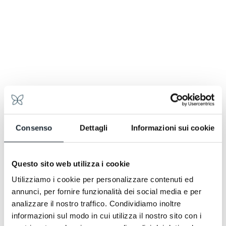
Consenso
Dettagli
Informazioni sui cookie
Questo sito web utilizza i cookie
Utilizziamo i cookie per personalizzare contenuti ed
annunci, per fornire funzionalità dei social media e per
Nicht nur ein Wochenende
analizzare il nostro traffico. Condividiamo inoltre
Nicht nur ein Wochenende
Anreise am Sonntag oder Montag, mindestens 3 Nächte
informazioni sul modo in cui utilizza il nostro sito con i
bleiben – die vierte Nacht schenken wir Ihnen.