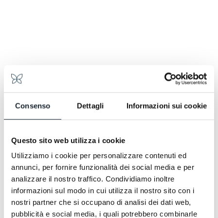
Consenso
Dettagli
Informazioni sui cookie
Questo sito web utilizza i cookie
Utilizziamo i cookie per personalizzare contenuti ed
annunci, per fornire funzionalità dei social media e per
Une nuit en plus
analizzare il nostro traffico. Condividiamo inoltre
informazioni sul modo in cui utilizza il nostro sito con i
Une nuit en plus
Réservez un séjour de 6 nuits au moins 30 jours à l’avance et la
Rése
septième nuit est offerte.
nostri partner che si occupano di analisi dei dati web,
pubblicità e social media, i quali potrebbero combinarle