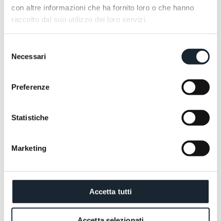
con altre informazioni che ha fornito loro o che hanno
raccolto dal suo utilizzo dei loro servizi.
Selezione
Necessari
del
consenso
Preferenze
Nous sommes toujours disponibles pour répondre à
vos questions et concevoir ensemble votre
Statistiche
expérience de voyage.
DEMANDER UN DEVIS
RÉSERVER
DEMANDER UN DEVIS
RÉSERVER
Marketing
Accetta tutti
Accetta selezionati