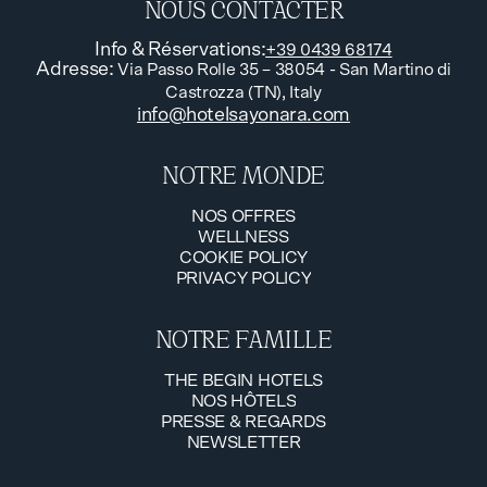
NOUS CONTACTER
Info & Réservations
:
+39 0439 68174
Adresse
:
Via Passo Rolle 35 – 38054 - San Martino di
Castrozza (TN), Italy
info@hotelsayonara.com
NOTRE MONDE
NOS OFFRES
WELLNESS
NOS OFFRES
COOKIE POLICY
WELLNESS
PRIVACY POLICY
COOKIE POLICY
PRIVACY POLICY
NOTRE FAMILLE
THE BEGIN HOTELS
NOS HÔTELS
THE BEGIN HOTELS
PRESSE & REGARDS
NOS HÔTELS
NEWSLETTER
PRESSE & REGARDS
NEWSLETTER