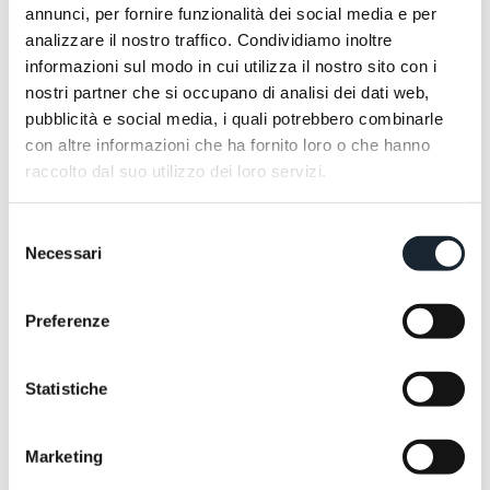
annunci, per fornire funzionalità dei social media e per
analizzare il nostro traffico. Condividiamo inoltre
In Hotel è presente un ristorante interno?
informazioni sul modo in cui utilizza il nostro sito con i
nostri partner che si occupano di analisi dei dati web,
pubblicità e social media, i quali potrebbero combinarle
E se sono gluten free, vegan o ho intolleranze?
con altre informazioni che ha fornito loro o che hanno
raccolto dal suo utilizzo dei loro servizi.
In quali orari vengono servizi colazione, pranzo e
cena?
Selezione
Necessari
del
E’ presente un Bar interno all’Hotel?
consenso
Preferenze
Statistiche
Marketing