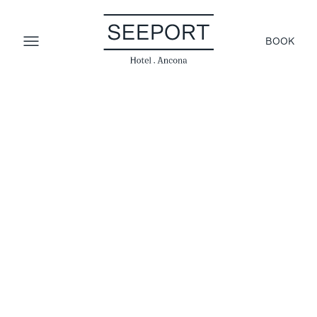
BOOK
Pensiamo di sapere già alcune delle
domande che potresti avere.
Abbiamo pensato di riunirle in questa pagina,
sperando di facilitarti. Ma se dovessi avere ancora
dubbi o curiosità, o, semplicemente, se ti fa piacere
parlare direttamente con noi, chiamaci o scrivici