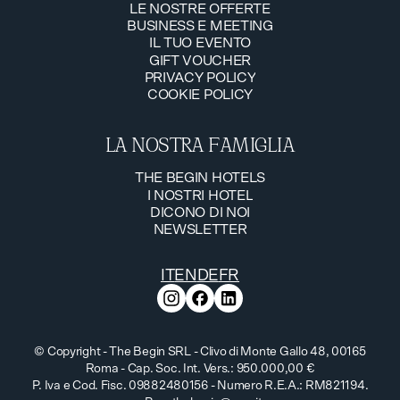
LE NOSTRE OFFERTE
BUSINESS E MEETING
LE NOSTRE OFFERTE
IL TUO EVENTO
BUSINESS E MEETING
GIFT VOUCHER
IL TUO EVENTO
PRIVACY POLICY
GIFT VOUCHER
COOKIE POLICY
PRIVACY POLICY
COOKIE POLICY
LA NOSTRA FAMIGLIA
THE BEGIN HOTELS
I NOSTRI HOTEL
THE BEGIN HOTELS
DICONO DI NOI
I NOSTRI HOTEL
NEWSLETTER
DICONO DI NOI
NEWSLETTER
IT
EN
DE
FR
© Copyright - The Begin SRL - Clivo di Monte Gallo 48, 00165
Roma - Cap. Soc. Int. Vers.: 950.000,00 €
P. Iva e Cod. Fisc. 09882480156 - Numero R.E.A.: RM821194.