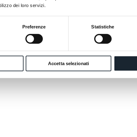
lizzo dei loro servizi.
Preferenze
Statistiche
Accetta selezionati
oom,
with the
le morning
akfast":
omas,
s,
for a
Jacuzzi,