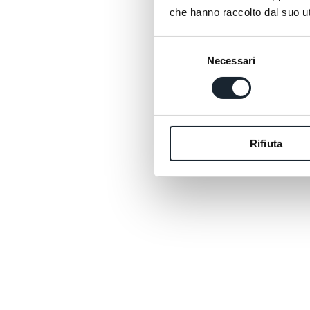
che hanno raccolto dal suo uti
Selezione
Necessari
del
consenso
Rifiuta
2 nights in a Superior Seaview r
sea as your backdrop and a gent
awakening with "Francesca's Bre
homemade cakes, enveloping ar
genuine warmth.
1 Private Spa entry of 60 minute
moment of pure relaxation with 