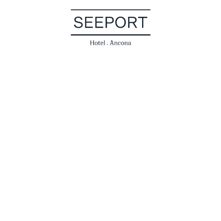
Ancona 
by step
of sea 
with hi
every 