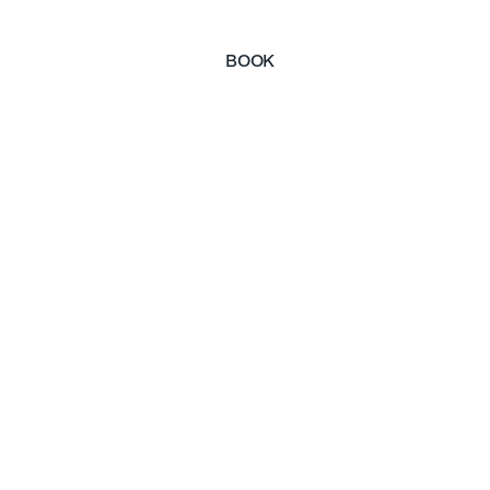
BOOK
BOOK
reveals itself step
, between glimpses
and quiet streets,
story surfacing at
corner