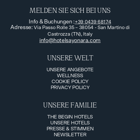
MELDEN SIE SICH BEI UNS
Info & Buchungen
:
+39 0439 68174
Adresse
:
Via Passo Rolle 35 – 38054 - San Martino di
Castrozza (TN), Italy
info@hotelsayonara.com
UNSERE WELT
UNSERE ANGEBOTE
WELLNESS
UNSERE ANGEBOTE
COOKIE POLICY
WELLNESS
PRIVACY POLICY
COOKIE POLICY
PRIVACY POLICY
UNSERE FAMILIE
THE BEGIN HOTELS
UNSERE HOTELS
THE BEGIN HOTELS
PRESSE & STIMMEN
UNSERE HOTELS
NEWSLETTER
PRESSE & STIMMEN