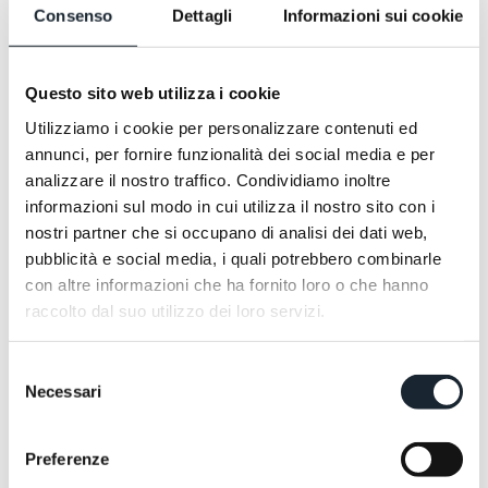
Consenso
Dettagli
Informazioni sui cookie
Questo sito web utilizza i cookie
Utilizziamo i cookie per personalizzare contenuti ed
annunci, per fornire funzionalità dei social media e per
analizzare il nostro traffico. Condividiamo inoltre
informazioni sul modo in cui utilizza il nostro sito con i
nostri partner che si occupano di analisi dei dati web,
pubblicità e social media, i quali potrebbero combinarle
con altre informazioni che ha fornito loro o che hanno
raccolto dal suo utilizzo dei loro servizi.
Selezione
7 
Nicht nur ein Wochenende
Necessari
del
Nicht nur ein Wochenende
Anreise am Sonntag oder Montag, mindestens 3 Nächte
consenso
bleiben – die vierte Nacht schenken wir Ihnen.
Preferenze