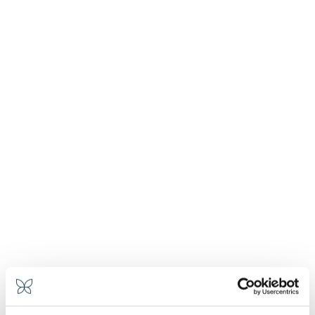
Man muss ihn nur langsam durchqueren, vielleicht
bei Sonnenuntergang, wenn die umliegenden Berge
sich in warmem Licht färben. Hier ist der Berg Kultur.
Und alltägliche Erinnerung.