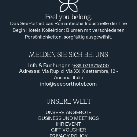
Feel you belong.
Das SeePort ist das Romantische Industrielle der The
Begin Hotels Kollektion: Blumen mit verschiedenen
Persönlichkeiten, sorgfältig ausgewählt.
MELDEN SIE SICH BEI UNS
Info & Buchungen
:
+39 0719715100
Adresse
:
Via Rupi di Via XXIX settembre, 12 -
Ancona, Italie
info@seeporthotel.com
UNSERE WELT
UNSERE ANGEBOTE
BUSINESS UND MEETINGS
UNSERE ANGEBOTE
IHR EVENT
BUSINESS UND MEETINGS
GIFT VOUCHER
IHR EVENT
PRIVACY POLICY
GIFT VOUCHER