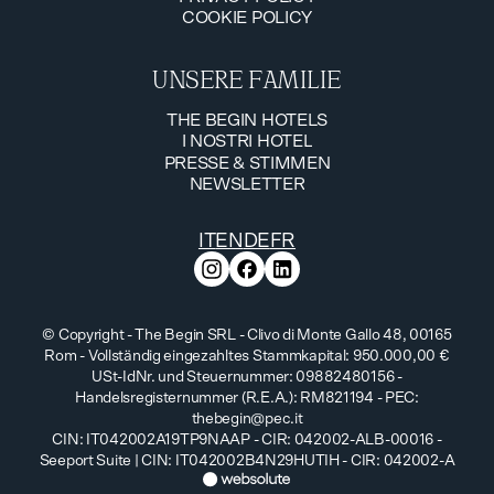
COOKIE POLICY
PRIVACY POLICY
COOKIE POLICY
UNSERE FAMILIE
THE BEGIN HOTELS
I NOSTRI HOTEL
THE BEGIN HOTELS
PRESSE & STIMMEN
I NOSTRI HOTEL
NEWSLETTER
PRESSE & STIMMEN
NEWSLETTER
IT
EN
DE
FR
© Copyright - The Begin SRL - Clivo di Monte Gallo 48, 00165
Rom - Vollständig eingezahltes Stammkapital: 950.000,00 €
USt-IdNr. und Steuernummer: 09882480156 -
Handelsregisternummer (R.E.A.): RM821194 - PEC:
thebegin@pec.it
CIN: IT042002A19TP9NAAP - CIR: 042002-ALB-00016 -
Seeport Suite | CIN: IT042002B4N29HUTIH - CIR: 042002-A