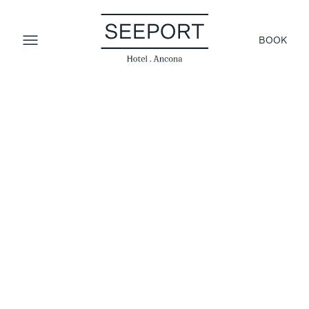
BOOK
5 Nächte Halbpension, Private Spa, Massage und
Willkommens-Aperitivo