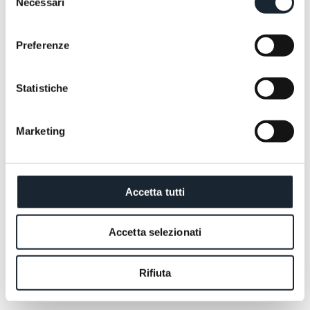
Necessari
del
consenso
Preferenze
Statistiche
Marketing
Wir stehen Ihnen jederzeit zur Verfügung, um Ihre
Fragen zu beantworten und Ihr Reiseerlebnis
gemeinsam zu gestalten.
Accetta tutti
ANGEBOT ANFORDERN
JETZT BUCHEN
ANGEBOT ANFORDERN
JETZT BUCHEN
Accetta selezionati
Rifiuta