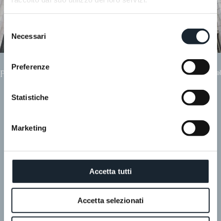
Selezione
Necessari
del
consenso
Preferenze
Palace Suite
hotel
Palace Suite
Statistiche
Marketing
Accetta tutti
Il Dandy.
Accetta selezionati
Arzigogolato, come gli ornamenti
della sua facciata. Che è