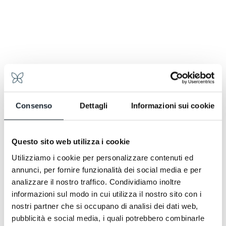
Il vero buongiorno è sempre fatto di cose buone, di
piccoli gesti che diventano speciali: l’odore del caffè,
il profumo di una torta appena sfornata dal nostro
Chef. Per noi la colazione è un rituale che va
celebrato, dedicandosi del Tempo: un cappuccino
cremoso, una selezione di frutta fresca, delle uova
Consenso
Dettagli
Informazioni sui cookie
preparate in maniera espressa, un pancake con frutti
rossi e soprattutto, il pasticciotto caldo, appena
uscito dal forno, come per ricordarTi che sì,
Questo sito web utilizza i cookie
finalmente sei Salento. Ora puoi davvero staccare la
Utilizziamo i cookie per personalizzare contenuti ed
spina e concederti il passo lento. Come Ti sta
annunci, per fornire funzionalità dei social media e per
invitando a fare il cinguettio della mattina, sotto ai
analizzare il nostro traffico. Condividiamo inoltre
nostri pini secolari.
informazioni sul modo in cui utilizza il nostro sito con i
nostri partner che si occupano di analisi dei dati web,
pubblicità e social media, i quali potrebbero combinarle