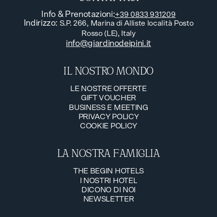
Info & Prenotazioni
:
+39 0833 931209
Indirizzo
:
S.P. 266, Marina di Alliste località Posto
Rosso (LE), Italy
info@giardinodeipini.it
IL NOSTRO MONDO
LE NOSTRE OFFERTE
GIFT VOUCHER
LE NOSTRE OFFERTE
BUSINESS E MEETING
GIFT VOUCHER
PRIVACY POLICY
BUSINESS E MEETING
COOKIE POLICY
PRIVACY POLICY
COOKIE POLICY
LA NOSTRA FAMIGLIA
THE BEGIN HOTELS
I NOSTRI HOTEL
THE BEGIN HOTELS
DICONO DI NOI
I NOSTRI HOTEL
NEWSLETTER
DICONO DI NOI
NEWSLETTER