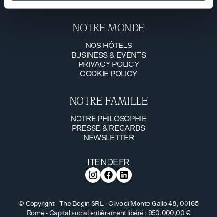
info@thebegin.it
NOTRE MONDE
NOS HÔTELS
BUSINESS & EVENTS
NOS HÔTELS
PRIVACY POLICY
BUSINESS & EVENTS
COOKIE POLICY
PRIVACY POLICY
COOKIE POLICY
NOTRE FAMILLE
NOTRE PHILOSOPHIE
PRESSE & REGARDS
NOTRE PHILOSOPHIE
NEWSLETTER
PRESSE & REGARDS
NEWSLETTER
IT
EN
DE
FR
© Copyright - The Begin SRL - Clivo di Monte Gallo 48, 00165
Rome - Capital social entièrement libéré : 950.000,00 €