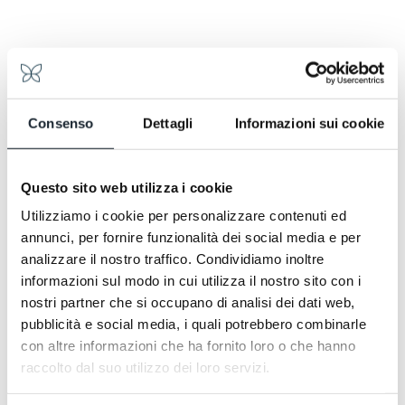
Consenso
Dettagli
Informazioni sui cookie
Questo sito web utilizza i cookie
Utilizziamo i cookie per personalizzare contenuti ed
annunci, per fornire funzionalità dei social media e per
analizzare il nostro traffico. Condividiamo inoltre
Milano Finanza dresse le portrait fascinant de
informazioni sul modo in cui utilizza il nostro sito con i
l’Hotel Continentale, hôtel historique de style
nostri partner che si occupano di analisi dei dati web,
Liberty situé dans le centre de Trieste, et raconte
son élégant restylage durable. Certifié LEED Gold
pubblicità e social media, i quali potrebbero combinarle
pour sa durabilité environnementale, l’hôtel mêle
con altre informazioni che ha fornito loro o che hanno
style mitteleuropéen et influences Art nouveau
raccolto dal suo utilizzo dei loro servizi.
dans une atmosphère raffinée et chaleureuse, en
parfait équilibre entre héritage et innovation. Voilà