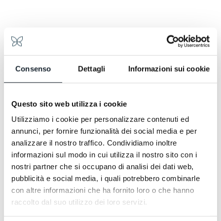
Consenso
Dettagli
Informazioni sui cookie
Questo sito web utilizza i cookie
Utilizziamo i cookie per personalizzare contenuti ed
annunci, per fornire funzionalità dei social media e per
analizzare il nostro traffico. Condividiamo inoltre
informazioni sul modo in cui utilizza il nostro sito con i
Une sélection des meilleurs resorts et spas italiens
nostri partner che si occupano di analisi dei dati web,
pour une parenthèse bien-être estivale. Un
itinéraire à travers des établissements exclusifs
pubblicità e social media, i quali potrebbero combinarle
nichés dans la nature, où se ressourcer grâce à des
con altre informazioni che ha fornito loro o che hanno
parcours sensoriels avec sauna, hammam, piscines
raccolto dal suo utilizzo dei loro servizi.
et soins du visage et du corps. Des refuges
verdoyants parfaits pour s’offrir des moments de