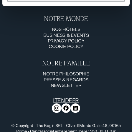
info@thebegin.it
NOTRE MONDE
NOS HÔTELS
BUSINESS & EVENTS
NOS HÔTELS
PRIVACY POLICY
BUSINESS & EVENTS
COOKIE POLICY
PRIVACY POLICY
COOKIE POLICY
NOTRE FAMILLE
NOTRE PHILOSOPHIE
PRESSE & REGARDS
NOTRE PHILOSOPHIE
NEWSLETTER
PRESSE & REGARDS
NEWSLETTER
IT
EN
DE
FR
© Copyright - The Begin SRL - Clivo di Monte Gallo 48, 00165
Rome - Capital social entièrement libéré : 950.000,00 €