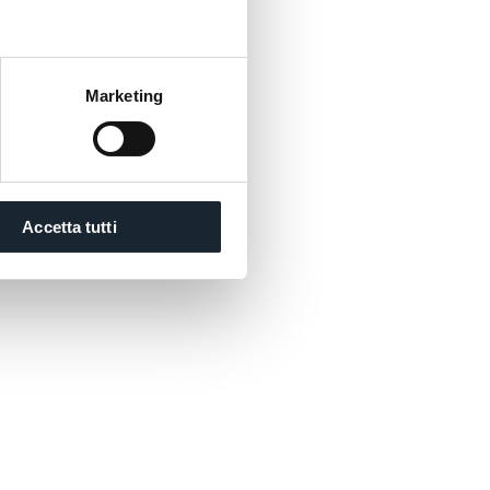
Marketing
 les hautes fenêtres qui font voyager
Accetta tutti
tandis que vous regardez les
entrer et sortir du port presque au
danse. Après tout, votre âme, si
elle, reste fondamentalement