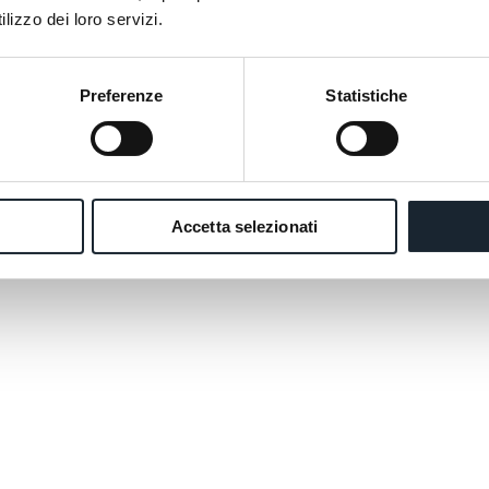
lizzo dei loro servizi.
Preferenze
Statistiche
... vous aimez
Accetta selezionati
vos pensées, 
embarcations 
rythme d'une 
urbaine soit-
romantique.