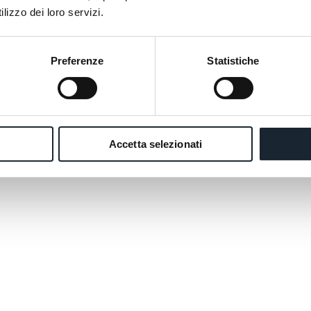
lizzo dei loro servizi.
Preferenze
Statistiche
... vous aimez
Accetta selezionati
vos pensées, 
embarcations 
rythme d'une 
urbaine soit-
romantique.