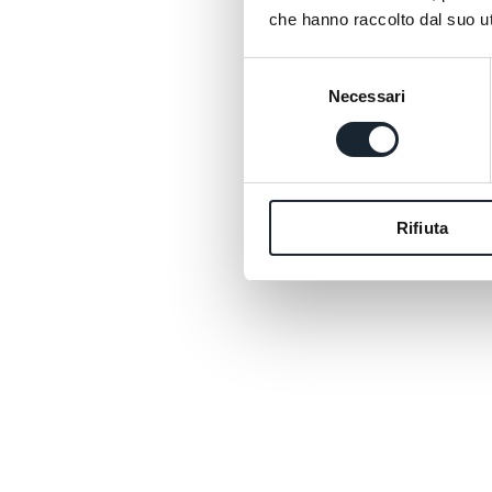
che hanno raccolto dal suo uti
Selezione
Necessari
del
consenso
Rifiuta