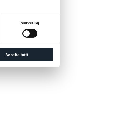
Marketing
 les hautes fenêtres qui font voyager
Accetta tutti
tandis que vous regardez les
entrer et sortir du port presque au
danse. Après tout, votre âme, si
elle, reste fondamentalement