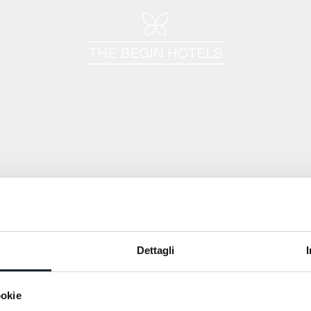
Dolomites
Trentino-Alto Adige
Dettagli
ookie