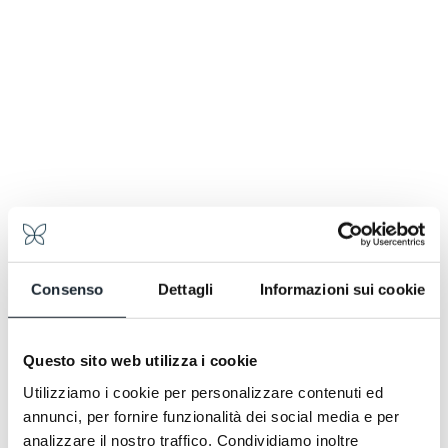
Consenso
Dettagli
Informazioni sui cookie
Eingebettet in die salentinische Landschaft, nur
Questo sito web utilizza i cookie
wenige Schritte vom Ionischen Meer entfernt, ist
Utilizziamo i cookie per personalizzare contenuti ed
das Giardino dei Pini eine überraschende grüne
annunci, per fornire funzionalità dei social media e per
Oase, in der jahrhundertealte Pinien und
mediterrane Macchia einen intimen und
analizzare il nostro traffico. Condividiamo inoltre