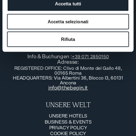
Feel you belong.
Accetta tutti
Eine Kollektion von Boutique Hotels mit
unterschiedlichen Persönlichkeiten. Faszinierende
Accetta selezionati
Welten in italienischen Destinationen, die man
langsam erleben sollte.
Rifiuta
MELDEN SIE SICH BEI UNS
Info & Buchungen
:
+39 071 2850150
Adresse
:
REGISTERED OFFICE: Clivo di Monte del Gallo 48,
00165 Roma
HEADQUARTERS: Via Albertini 36, Blocco I3, 60131
Ancona
info@thebegin.it
UNSERE WELT
UNSERE HOTELS
BUSINESS & EVENTS
UNSERE HOTELS
PRIVACY POLICY
BUSINESS & EVENTS
COOKIE POLICY
PRIVACY POLICY