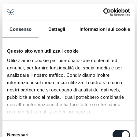
bedeutet, sich für das Zentrum zu entscheiden: ein
Spaziergang bei Sonnenuntergang in den Stadtparks,
ein Abendspaziergang bis zum alten Hafen,
Museumsbesuche am Morgen und die wilde Natur
Consenso
Dettagli
Informazioni sui cookie
des Conero am Nachmittag, nur 10 Minuten entfernt.
Dann zurück unter unsere Bögen in der
Abenddämmerung, einen Cocktail von Stefano im
Questo sito web utilizza i cookie
Abendlicht sippend. Keine Entweder-oder-
ANGEBOT BUCHEN
Entscheidung. Eine Sowohl-als-auch-Entscheidung.
Utilizziamo i cookie per personalizzare contenuti ed
ANGEBOT BUCHEN
annunci, per fornire funzionalità dei social media e per
analizzare il nostro traffico. Condividiamo inoltre
informazioni sul modo in cui utilizza il nostro sito con i
nostri partner che si occupano di analisi dei dati web,
pubblicità e social media, i quali potrebbero combinarle
con altre informazioni che ha fornito loro o che hanno
raccolto dal suo utilizzo dei loro servizi.
Selezione
Necessari
del