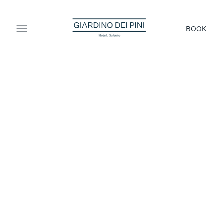
BOOK
5 Nächte Halbpension, Private Spa, Massage und
Willkommens-Aperitivo