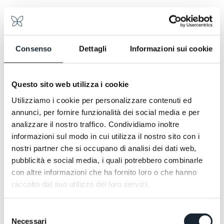
Isigny-Butter bereitet unsere Konditorin Francesca
jeden Morgen frisch gefüllte Cornetti mit Creme,
Schokolade und Pistazien, Pain au Chocolat, Sahne-
und Fruchtzöpfe, Karottenkuchen und
Schokoladenkuchen zu, um nur einige Köstlichkeiten
Consenso
Dettagli
Informazioni sui cookie
zu nennen.
Die Maritozzi mit Sahne hingegen sind ganz und gar
italienisch. Auf Bestellung. Wie auch alles aus
Questo sito web utilizza i cookie
unserem herzhaften Bereich: von Eiern in tausend
Utilizziamo i cookie per personalizzare contenuti ed
Variationen bis zu Bacon. Francesca, aus unserer
offenen Küche heraus, hat für alle eine herzliche
annunci, per fornire funzionalità dei social media e per
Geste und ein Lächeln. Probieren geht über
analizzare il nostro traffico. Condividiamo inoltre
Studieren.
informazioni sul modo in cui utilizza il nostro sito con i
nostri partner che si occupano di analisi dei dati web,
pubblicità e social media, i quali potrebbero combinarle
con altre informazioni che ha fornito loro o che hanno
raccolto dal suo utilizzo dei loro servizi.
Selezione
Necessari
del