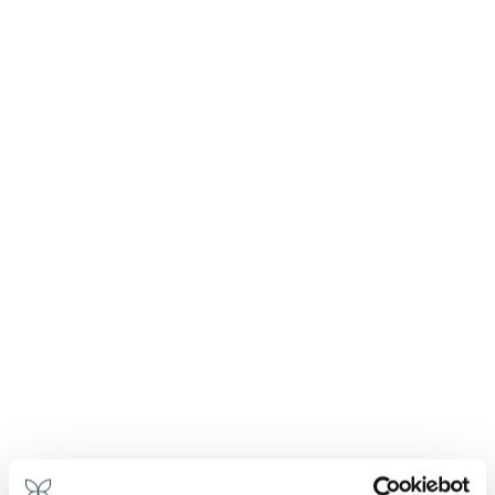
La Calla è da sempre sinonimo di bellezza ed
eleganza senza tempo: linee pulite, un fiore radioso
che richiama purezza, ma al tempo stesso una
sensualità discreta. Uno stile bon chic bon genre che