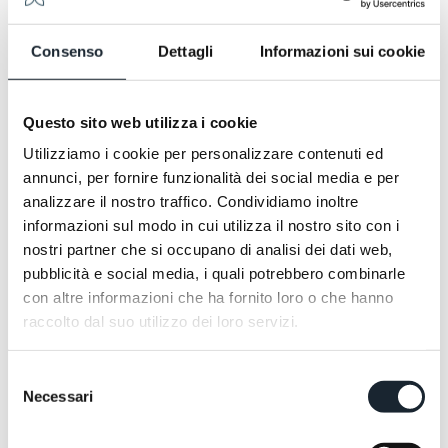
ben si presta a una città perbene come Trieste, con il
suo perfetto equilibrio tra eleganza e vitalità, tra
Consenso
Dettagli
Informazioni sui cookie
sobrietà, attaccamento alle tradizioni, e alla sua
vocazione cosmopolita, ricca di sfumature culturali e
religiose
Questo sito web utilizza i cookie
Utilizziamo i cookie per personalizzare contenuti ed
annunci, per fornire funzionalità dei social media e per
analizzare il nostro traffico. Condividiamo inoltre
informazioni sul modo in cui utilizza il nostro sito con i
nostri partner che si occupano di analisi dei dati web,
pubblicità e social media, i quali potrebbero combinarle
con altre informazioni che ha fornito loro o che hanno
raccolto dal suo utilizzo dei loro servizi.
Sembra un fiore delicato, ma ha una resistenza
inimmaginabile. Un fiore dall’animo inaspettatamente
Selezione
urban, con una grande forza d’animo, che gli
Necessari
del
permette di cresce senza chiedere permesso anche
consenso
tra l’asfalto. È un ribelle con stile, i suoi petali si