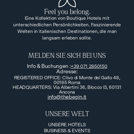
Feel you belong.
Eine Kollektion von Boutique Hotels mit
unterschiedlichen Persönlichkeiten. Faszinierende
Welten in italienischen Destinationen, die man
langsam erleben sollte.
MELDEN SIE SICH BEI UNS
Info & Buchungen
:
+39 071 2850150
Adresse
:
REGISTERED OFFICE: Clivo di Monte del Gallo 48,
00165 Roma
HEADQUARTERS: Via Albertini 36, Blocco I3, 60131
Ancona
info@thebegin.it
UNSERE WELT
UNSERE HOTELS
BUSINESS & EVENTS
UNSERE HOTELS